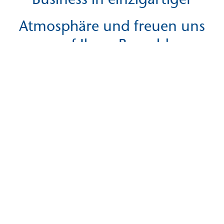
Atmosphäre und freuen uns
auf Ihren Besuch!
Förderverein und
Sponsoren
Dank der Unter­stützung unseres
Förder­vereins und unserer Sponsoren