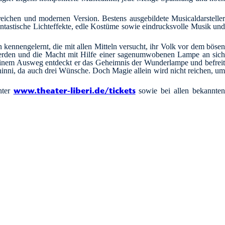
reichen und modernen Version. Bestens ausgebildete Musicaldarsteller
tastische Lichteffekte, edle Kostüme sowie eindrucksvolle Musik und
n kennengelernt, die mit allen Mitteln versucht, ihr Volk vor dem bösen
swerden und die Macht mit Hilfe einer sagenumwobenen Lampe an sich
h einem Ausweg entdeckt er das Geheimnis der Wunderlampe und befreit
chinni, da auch drei Wünsche. Doch Magie allein wird nicht reichen, um
www.theater-liberi.de/tickets
nter
sowie bei allen bekannte