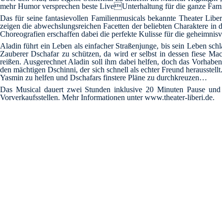
mehr Humor versprechen beste LiveUnterhaltung für die ganze Fami
Das für seine fantasievollen Familienmusicals bekannte Theater Libe
zeigen die abwechslungsreichen Facetten der beliebten Charaktere in
Choreografien erschaffen dabei die perfekte Kulisse für die geheimnis
Aladin führt ein Leben als einfacher Straßenjunge, bis sein Leben schl
Zauberer Dschafar zu schützen, da wird er selbst in dessen fiese M
reißen. Ausgerechnet Aladin soll ihm dabei helfen, doch das Vorhaben
den mächtigen Dschinni, der sich schnell als echter Freund herausstel
Yasmin zu helfen und Dschafars finstere Pläne zu durchkreuzen…
Das Musical dauert zwei Stunden inklusive 20 Minuten Pause und is
Vorverkaufsstellen. Mehr Informationen unter www.theater-liberi.de.