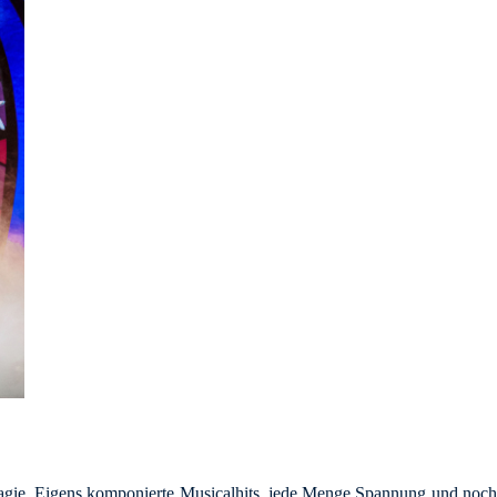
Magie. Eigens komponierte Musicalhits, jede Menge Spannung und noch