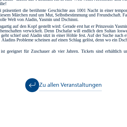
lie!
ri präsentiert die berühmte Geschichte aus 1001 Nacht in einer tempo
 diesem Märchen rund um Mut, Selbstbestimmung und Freundschaft. Fan
volle Welt von Aladin, Yasmin und Dschinni.
agartig auf den Kopf gestellt wird: Gerade erst hat er Prinzessin Yasmi
achenschaften verwickelt. Denn Dschafar will endlich den Sultan lo
 geht schief und Aladin sitzt in einer Höhle fest. Auf der Suche nac
lt. Aladins Probleme scheinen auf einen Schlag gelöst, denn wo ein Ds
t geeignet für Zuschauer ab vier Jahren. Tickets sind erhältlich u
Zu allen Veranstaltungen