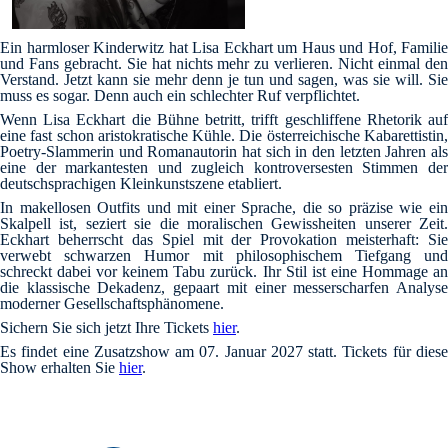
Ein harmloser Kinderwitz hat Lisa Eckhart um Haus und Hof, Familie
und Fans gebracht. Sie hat nichts mehr zu verlieren. Nicht einmal den
Verstand. Jetzt kann sie mehr denn je tun und sagen, was sie will. Sie
muss es sogar. Denn auch ein schlechter Ruf verpflichtet.
Wenn Lisa Eckhart die Bühne betritt, trifft geschliffene Rhetorik auf
eine fast schon aristokratische Kühle. Die österreichische Kabarettistin,
Poetry-Slammerin und Romanautorin hat sich in den letzten Jahren als
eine der markantesten und zugleich kontroversesten Stimmen der
deutschsprachigen Kleinkunstszene etabliert.
In makellosen Outfits und mit einer Sprache, die so präzise wie ein
Skalpell ist, seziert sie die moralischen Gewissheiten unserer Zeit.
Eckhart beherrscht das Spiel mit der Provokation meisterhaft: Sie
verwebt schwarzen Humor mit philosophischem Tiefgang und
schreckt dabei vor keinem Tabu zurück. Ihr Stil ist eine Hommage an
die klassische Dekadenz, gepaart mit einer messerscharfen Analyse
moderner Gesellschaftsphänomene.
Sichern Sie sich jetzt Ihre Tickets
hier
.
Es findet eine Zusatzshow am 07. Januar 2027 statt. Tickets für diese
Show erhalten Sie
hier
.