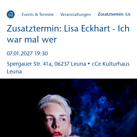
Zusatztermin: Lisa E
/
Events & Termine
/
Veranstaltungen
/
Zusatztermin: Lisa Eckhart - Ich
war mal wer
07.01.2027 19:30
Spergauer Str. 41a, 06237 Leuna • cCe Kulturhaus
Leuna